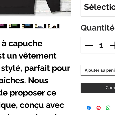
Sélecti
Quantité
t à capuche
st un vêtement
stylé, parfait pour
Ajouter au pani
raîches. Nous
Comm
de proposer ce
ique, conçu avec