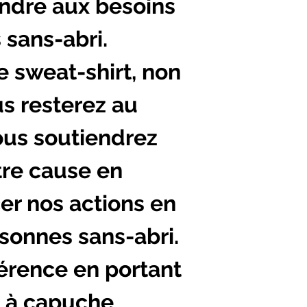
ondre aux besoins
 sans-abri.
 sweat-shirt, non
s resterez au
ous soutiendrez
re cause en
cer nos actions en
rsonnes sans-abri.
férence en portant
t à capuche