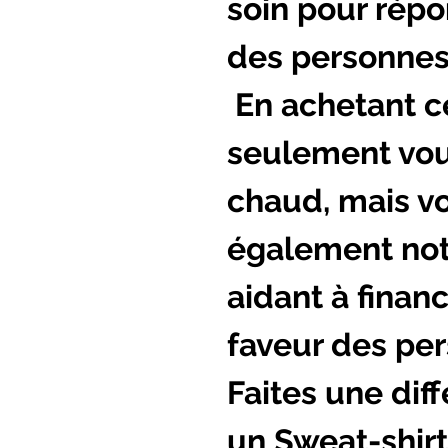
soin pour rép
des personnes
En achetant ce
seulement vou
chaud, mais v
également not
aidant à finan
faveur des pe
Faites une dif
un Sweat-shir