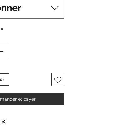
onner
*
er
ander et payer