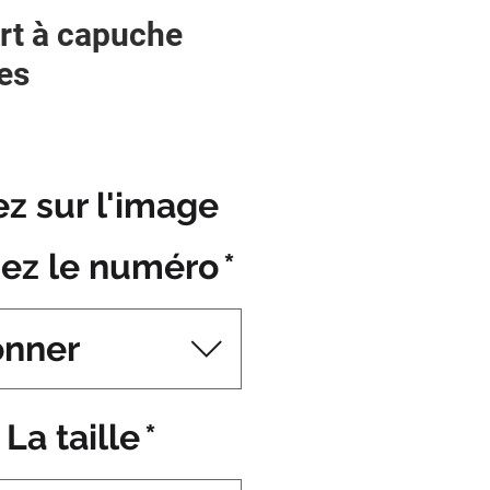
rt à capuche
es
ez sur l'image
uez le numéro
*
onner
La taille
*