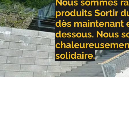
Nous sommes rav
produits Sortir 
dès maintenant en
dessous. Nous s
chaleureusement
solidaire.